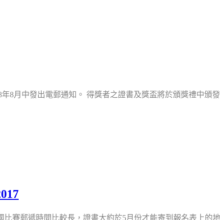
018年8月中發出電郵通知。 得獎者之證書及獎盃將於頒獎禮中頒發
017
由於跨國比賽郵遞時間比較長，證書大約於5月份才能寄到報名表上